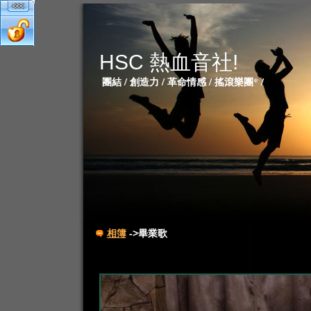
HSC 熱血音社!
團結 / 創造力 / 革命情感 / 搖滾樂團* /
相簿
->畢業歌