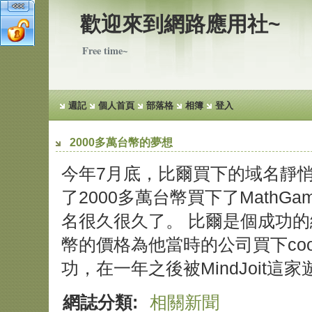
歡迎來到網路應用社~
Free time~
週記
個人首頁
部落格
相簿
登入
2000多萬台幣的夢想
今年7月底，比爾買下的域名靜
了2000多萬台幣買下了MathG
名很久很久了。 比爾是個成功的
幣的價格為他當時的公司買下cook
功，在一年之後被MindJoit這
網誌分類:
相關新聞