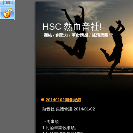
HSC 熱血音社!
團結 / 創造力 / 革命情感 / 搖滾樂團* /
20140102開會紀錄
熱音社 集體會議 2014/01/02
下周事項
1.討論畢業歌細項。