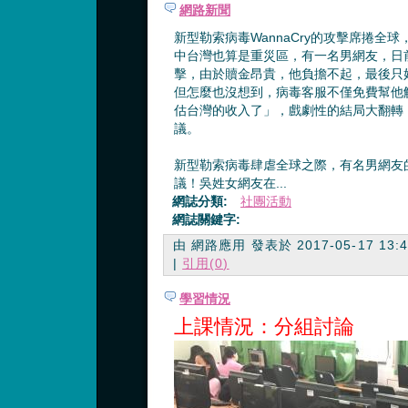
網路新聞
新型勒索病毒WannaCry的攻擊席捲全
中台灣也算是重災區，有一名男網友，日
擊，由於贖金昂貴，他負擔不起，最後只
但怎麼也沒想到，病毒客服不僅免費幫他
估台灣的收入了」，戲劇性的結局大翻轉
議。
新型勒索病毒肆虐全球之際，有名男網友
議！吳姓女網友在...
網誌分類:
社團活動
網誌關鍵字:
由 網路應用 發表於 2017-05-17 13:45
|
引用(0)
學習情況
上課情況：分組討論