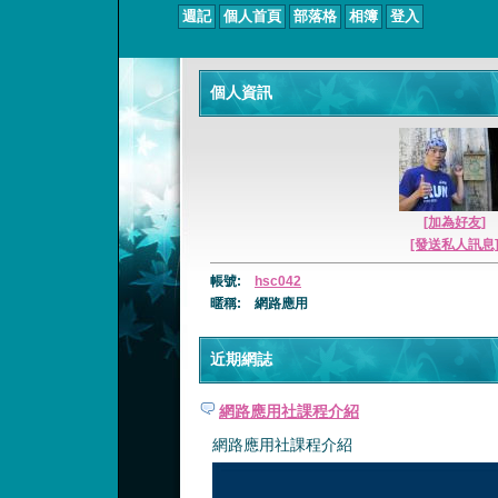
週記
個人首頁
部落格
相簿
登入
個人資訊
[加為好友]
[發送私人訊息
帳號:
hsc042
暱稱:
網路應用
近期網誌
網路應用社課程介紹
網路應用社課程介紹