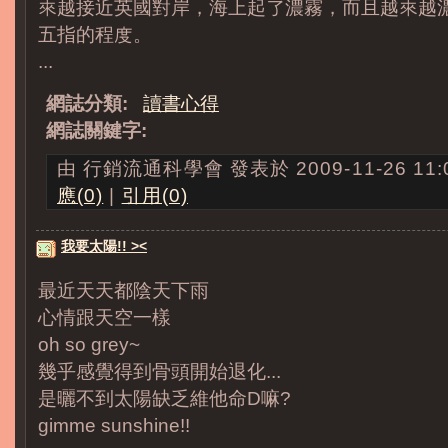
來越接近英國對岸，海上起了濃霧，而且越來越
五指的程度。
...
網誌分類:
讀書心得
網誌關鍵字:
由 行銷流通科學會 發表於 2009-11-26 11:0
應(0)
|
引用(0)
我要太陽!! ><
最近天天都陰天下雨
心情跟天空一樣
oh so grey~
幾乎感覺得到骨頭開始退化...
是曬不到太陽缺乏維他命D嘛?
gimme sunshine!!