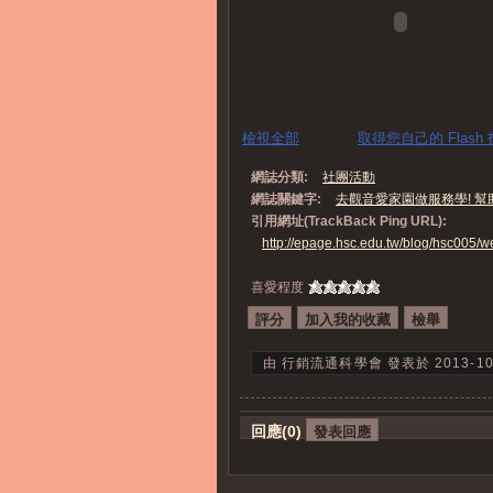
檢視全部
取得您自己的 Flash
網誌分類:
社團活動
網誌關鍵字:
去觀音愛家園做服務學! 幫
引用網址(TrackBack Ping URL):
http://epage.hsc.edu.tw/blog/hsc005
喜愛程度
由 行銷流通科學會 發表於 2013-10-30
回應(
0
)