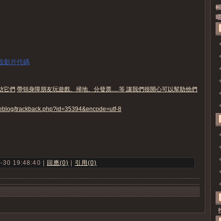
帳
暱
 投影片代碼
助它們
帶領身障朋友玩遊戲、掃地、分發票.....等 讓我們很開心可以幫助他們
/weblog/trackback.php?id=35394&encode=utf-8
 19:48:40 |
回應(0)
|
引用(0)