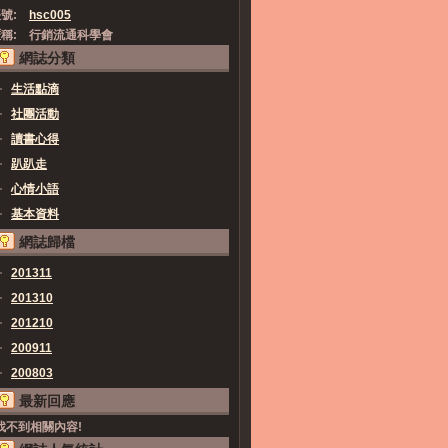
號:
hsc005
稱:
行銷流通科學會
網誌分類
生活點滴
社團活動
讀書心得
趴趴走
心情小語
基本資料
網誌歸檔
201311
201310
201210
200911
200803
最新回應
找不到相關內容!