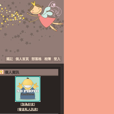
週記
個人首頁
部落格
相簿
登入
個人資訊
[加為好友]
[發送私人訊息]