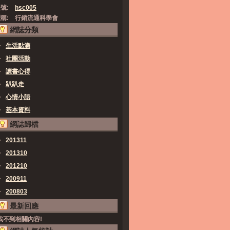
號:
hsc005
稱:
行銷流通科學會
網誌分類
生活點滴
社團活動
讀書心得
趴趴走
心情小語
基本資料
網誌歸檔
201311
201310
201210
200911
200803
最新回應
找不到相關內容!