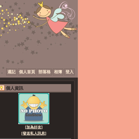
週記
個人首頁
部落格
相簿
登入
個人資訊
[加為好友]
[發送私人訊息]