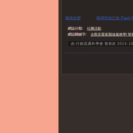
檢視全部
取得您自己的 Flash
網誌分類:
社團活動
網誌關鍵字:
去觀音愛家園做服務學! 幫
由 行銷流通科學會 發表於 2013-10-30