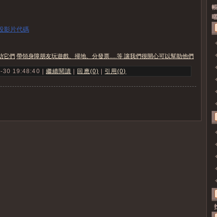
帳
暱
 投影片代碼
助它們
帶領身障朋友玩遊戲、掃地、分發票.....等 讓我們很開心可以幫助他們
 19:48:40 |
繼續閱讀
|
回應(0)
|
引用(0)